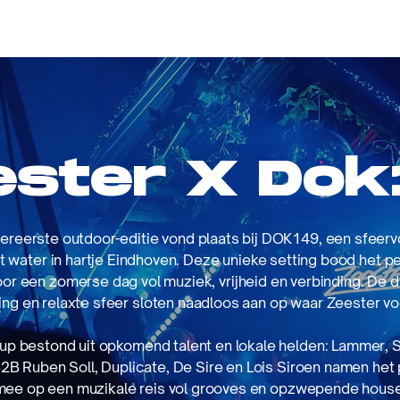
Home
About
T
ester X Dok
lereerste outdoor-editie vond plaats bij DOK149, een sfeervo
t water in hartje Eindhoven. Deze unieke setting bood het p
or een zomerse dag vol muziek, vrijheid en verbinding. De
ing en relaxte sfeer sloten naadloos aan op waar Zeester voo
-up bestond uit opkomend talent en lokale helden: Lammer, 
B2B Ruben Soll, Duplicate, De Sire en Lois Siroen namen het 
mee op een muzikale reis vol grooves en opzwepende house