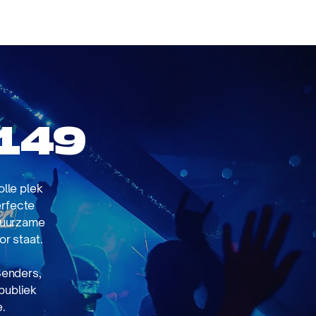
erugblikken
Circulariteit
Contact
149
lle plek
erfecte
 duurzame
r staat.
Senders,
publiek
.