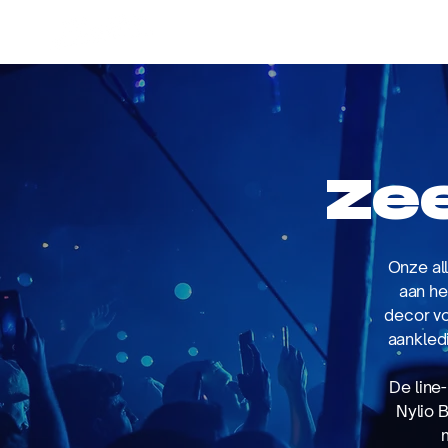
Ze
Onze al
aan he
decor vo
aankled
De line
Nylio 